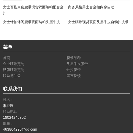
女士百搭真皮腰带现货双面纳帕配合金
商务风格男士合金扣内穿自动
扣
女士针扣休闲腰带双面纳帕头层牛皮
女士腰带现货双面头层牛皮自动扣皮带
菜单
首页
腰带品种
企业腰带定制
头层牛皮腰带
贴牌腰带定制
针扣腰带
联系博兰朵
留言反馈
联系我们
姓名：
李经理
联系电话：
18024245852
邮箱：
463804290@qq.com