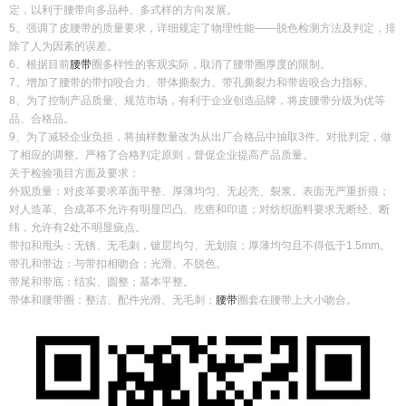
定，以利于腰带向多品种、多式样的方向发展。
5、强调了皮腰带的质量要求，详细规定了物理性能——脱色检测方法及判定，排
除了人为因素的误差。
6、根据目前
腰带
圈多样性的客观实际，取消了腰带圈厚度的限制。
7、增加了腰带的带扣咬合力、带体撕裂力、带孔撕裂力和带齿咬合力指标。
8、为了控制产品质量、规范市场，有利于企业创造品牌，将皮腰带分级为优等
品、合格品。
9、为了减轻企业负担，将抽样数量改为从出厂合格品中抽取3件。对批判定，做
了相应的调整。严格了合格判定原则，督促企业提高产品质量。
关于检验项目方面及要求：
外观质量：对皮革要求革面平整、厚薄均匀、无起壳、裂浆。表面无严重折痕；
对人造革、合成革不允许有明显凹凸、疙瘩和印道；对纺织面料要求无断经、断
纬，允许有2处不明显疵点。
带扣和甩头：无锈、无毛刺，镀层均匀、无划痕；厚薄均匀且不得低于1.5mm。
带孔和带边：与带扣相吻合；光滑、不脱色。
带尾和带底：结实、圆整；基本平整。
带体和腰带圈：整洁、配件光滑、无毛刺；
腰带
圈套在腰带上大小吻合。