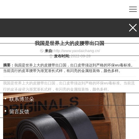
首页
腰带品种
我国是世界上大的皮腰带出口国
企业腰带定制
来自:
http://www.yaodaichang.cn/
发布时间:
2022-09-28
头层牛皮腰带
摘要：
我国是世界上大的皮腰带出口国，出口皮带须达到严格的环保wu毒标准。
当前流行的皮革腰带为渐宽渐长式样，有闪亮的金属纽装饰，颜色多样。
贴牌腰带定制
我国是世界上
大
的皮腰带出口国，出口皮带
须
达到严格的环保wu
毒
标准。当前流
针扣腰带
行的皮革腰带为渐宽渐长式样，有闪亮的金属纽装饰，颜色多样。
联系博兰朵
留言反馈