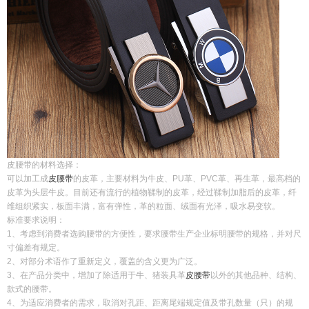
皮腰带的材料选择：
可以加工成
皮腰带
的皮革，主要材料为牛皮、PU革、PVC革、再生革，最高档的
皮革为头层牛皮。目前还有流行的植物鞣制的皮革，经过鞣制加脂后的皮革，纤
维组织紧实，板面丰满，富有弹性，革的粒面、绒面有光泽，吸水易变软。
标准要求说明：
1、考虑到消费者选购腰带的方便性，要求腰带生产企业标明腰带的规格，并对尺
寸偏差有规定。
2、对部分术语作了重新定义，覆盖的含义更为广泛。
3、在产品分类中，增加了除适用于牛、猪装具革
皮腰带
以外的其他品种、结构、
款式的腰带。
4、为适应消费者的需求，取消对孔距、距离尾端规定值及带孔数量（只）的规